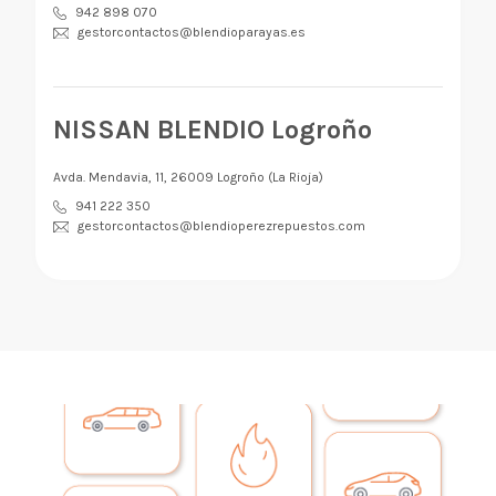
942 898 070
gestorcontactos@blendioparayas.es
NISSAN BLENDIO Logroño
Avda. Mendavia, 11, 26009 Logroño (La Rioja)
941 222 350
gestorcontactos@blendioperezrepuestos.com