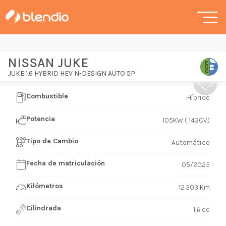
NISSAN JUKE
JUKE 1.6 HYBRID HEV N-DESIGN AUTO 5P
Combustible
Híbrido
Potencia
105KW ( 143CV)
Tipo de Cambio
Automático
Fecha de matriculación
05/2025
Kilómetros
12.303 Km
Cilindrada
1.6 cc