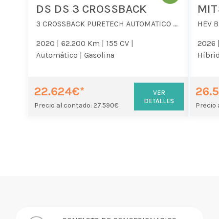
DS DS 3 CROSSBACK
MIT
3 CROSSBACK PURETECH AUTOMATICO PERFORMANCE
HEV B
2020 |
62.200 Km |
155 CV |
2026 
Automático |
Gasolina
Híbrid
22.624€*
26.
VER
DETALLES
Precio al contado: 27.590€
Precio 