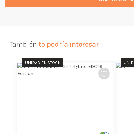
También
te podría interesar
UNIDAD EN STOCK
UNID