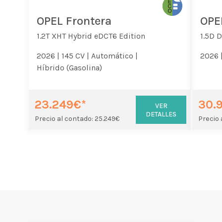
OPEL Frontera
OPE
1.2T XHT Hybrid eDCT6 Edition
1.5D 
2026 |
145 CV |
Automático |
2026 
Híbrido (Gasolina)
23.249€*
30.
VER
DETALLES
Precio al contado: 25.249€
Precio 