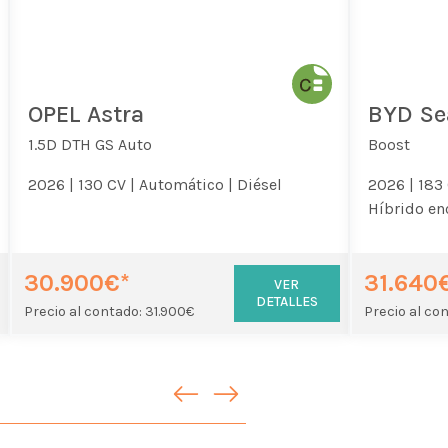
OPEL Astra
BYD Se
1.5D DTH GS Auto
Boost
2026 |
130 CV |
Automático |
Diésel
2026 |
183 
Híbrido en
30.900€*
31.640
VER
DETALLES
Precio al contado: 31.900€
Precio al co