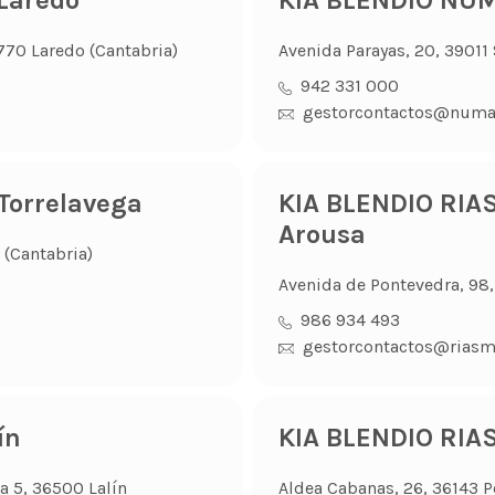
Laredo
KIA BLENDIO NU
9770 Laredo (Cantabria)
Avenida Parayas, 20, 39011
942 331 000
gestorcontactos@numa
orrelavega
KIA BLENDIO RIA
Arousa
 (Cantabria)
Avenida de Pontevedra, 98,
986 934 493
gestorcontactos@riasm
ín
KIA BLENDIO RIA
a 5, 36500 Lalín
Aldea Cabanas, 26, 36143 P