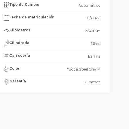
Tipo de Cambio
Automático
Fecha de matriculación
11/2023
Kilómetros
27.411 Km
Cilindrada
1.6 cc
Carrocería
Berlina
Color
Yucca Steel Grey M
Garantía
12 meses