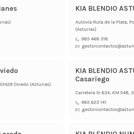
lanes
KIA BLENDIO AS
rias)
Autovía Ruta de la Plata, P
(Asturias)
985 468 318
gestorcontactos@astur
viedo
KIA BLENDIO AST
Casariego
, 33429 Oviedo (Asturias)
Carretera N-634, KM.548, 3
985 623 141
gestorcontactos@astur