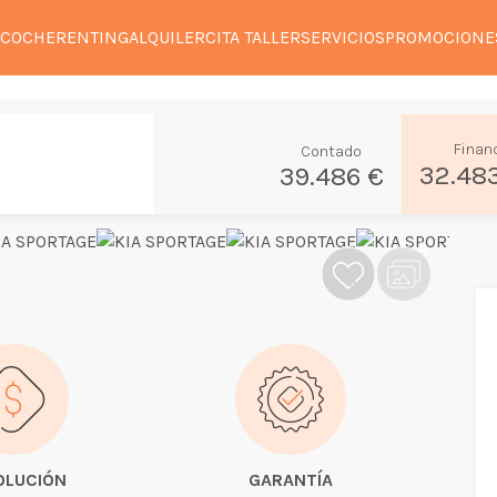
 COCHE
RENTING
ALQUILER
CITA TALLER
SERVICIOS
PROMOCIONE
Finan
Contado
32.48
39.486 €
OLUCIÓN
GARANTÍA