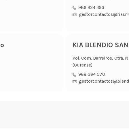
986 934 493
gestorcontactos@riasm
go
KIA BLENDIO SA
Pol. Com. Barreiros, Ctra.
(Ourense)
988 364 070
gestorcontactos@blend