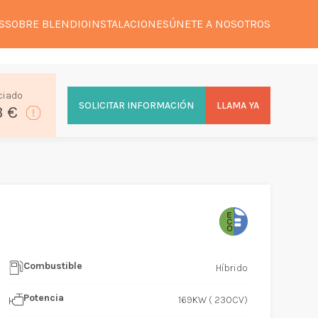
S
SOBRE BLENDIO
INSTALACIONES
ÚNETE A NOSOTROS
ciado
SOLICITAR INFORMACIÓN
LLAMA YA
3 €
Combustible
Híbrido
Potencia
169KW ( 230CV)