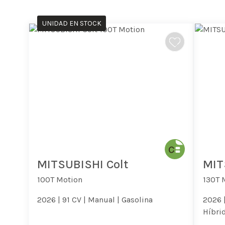
UNIDAD EN STOCK
MITSUBISHI Colt
MIT
100T Motion
130T 
2026 |
91 CV |
Manual |
Gasolina
2026 
Híbrid