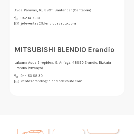
Avda. Parayas, 16, 39011 Santander (Cantabria)
942 141 930
jefeventas@blendiodevauto.com
MITSUBISHI BLENDIO Erandio
Lutxana Asua Errepidea, 9, Arriaga, 48950 Erandio, Bizkaia
Erandio (Vizcaya)
944 53 58 30
ventaserandio@blendiodevauto.com